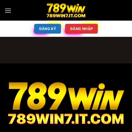
ĐĂNG KÝ
ĐĂNG NHẬP