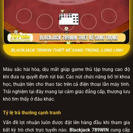
BLACKJACK 789WIN THIẾT KẾ SANG TRỌNG, LUNG LINH
Màu sắc hài hòa, dịu mắt giúp game thủ tập trung cao độ
khi đưa ra quyết định rút bài. Các nút chức năng bố trí khoa
học, thuận tiện cho thao tác trên cả điện thoại lẫn máy tính.
Trải nghiệm tại đây mang lại cảm giác đẳng cấp, thượng lưu
khó tìm thấy ở đâu khác.
Tỷ lệ trả thưởng cạnh tranh
Vấn đề lợi nhuận luôn được đặt lên hàng đầu khi tham gia
bất kỳ trò chơi trực tuyến nào.
Blackjack 789WIN
cung cấp