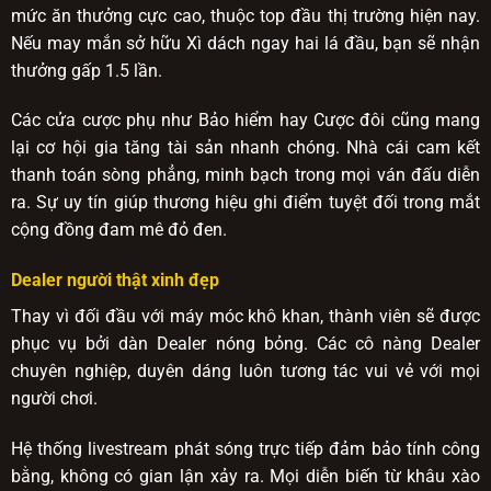
mức ăn thưởng cực cao, thuộc top đầu thị trường hiện nay.
Nếu may mắn sở hữu Xì dách ngay hai lá đầu, bạn sẽ nhận
thưởng gấp 1.5 lần.
Các cửa cược phụ như Bảo hiểm hay Cược đôi cũng mang
lại cơ hội gia tăng tài sản nhanh chóng. Nhà cái cam kết
thanh toán sòng phẳng, minh bạch trong mọi ván đấu diễn
ra. Sự uy tín giúp thương hiệu ghi điểm tuyệt đối trong mắt
cộng đồng đam mê đỏ đen.
Dealer người thật xinh đẹp
Thay vì đối đầu với máy móc khô khan, thành viên sẽ được
phục vụ bởi dàn Dealer nóng bỏng. Các cô nàng Dealer
chuyên nghiệp, duyên dáng luôn tương tác vui vẻ với mọi
người chơi.
Hệ thống livestream phát sóng trực tiếp đảm bảo tính công
bằng, không có gian lận xảy ra. Mọi diễn biến từ khâu xào