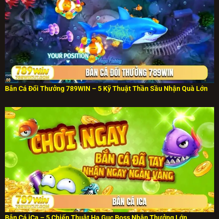
Bắn Cá Đổi Thưởng 789WIN – 5 Kỹ Thuật Thần Sầu Nhận Quà Lớn
Bắn Cá iCa – 5 Chiến Thuật Hạ Gục Boss Nhận Thưởng Lớn