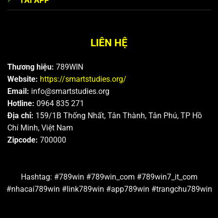
TẢI APP
LIÊN HỆ
Thương hiệu:
789WIN
Website:
https://smartstudies.org/
Email:
info@smartstudies.org
Hotline:
0964 835 271
Địa chỉ:
159/1B Thống Nhất, Tân Thành, Tân Phú, TP Hồ
Chí Minh, Việt Nam
Zipcode:
700000
Hashtag: #789win #789win_com #789win7_it_com
#nhacai789win #link789win #app789win #trangchu789win